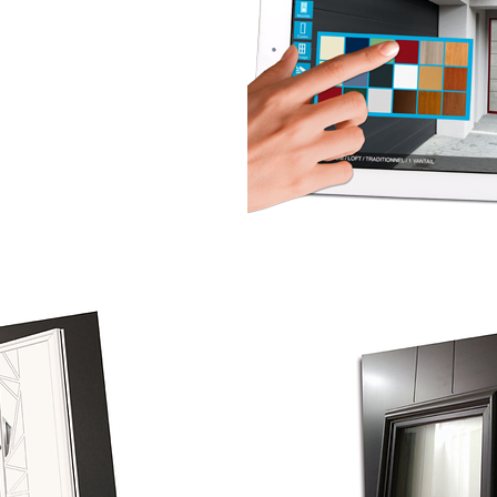
façade
 clics !
Demandez vos codes à
dsprod