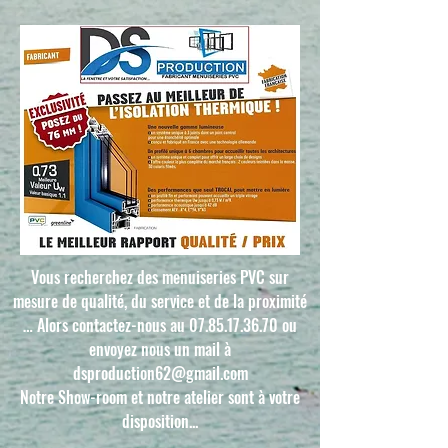
Vous recherchez des menuiseries PVC sur
mesure de qualité, du service et de la proximité
… Alors contactez-nous au
07.85.17.36.70
ou
envoyez nous un mail à
dsproduction62@gmail.com
Notre Show-room et notre atelier sont à votre
disposition...