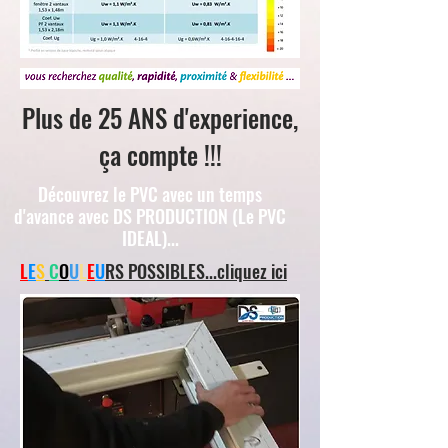
Plus de 25 ANS d'experience,
ça compte !!!
Découvrez le PVC avec un temps
d'avance avec DS PRODUCTION (Le PVC
IDEAL)...
L
E
S
C
O
U
L
E
U
RS POSSIBLES...cliquez ici